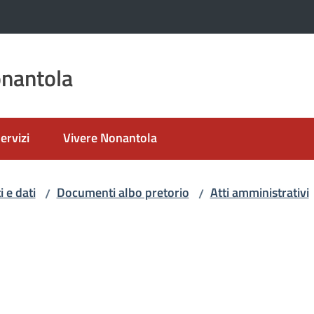
nantola
ervizi
Vivere Nonantola
 e dati
Documenti albo pretorio
Atti amministrativi
/
/