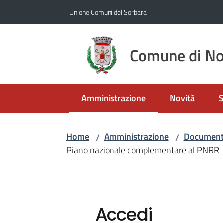
Vai al contenuto
Vai alla navigazione
Vai al footer
Unione Comuni del Sorbara
Comune di No
Amministrazione
Novità
S
Menu selezionato
Home
Amministrazione
Documenti
/
/
Piano nazionale complementare al PNRR
Accedi