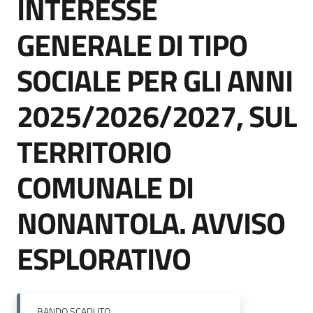
INTERESSE
GENERALE DI TIPO
Tutti
gli
SOCIALE PER GLI ANNI
argomenti...
2025/2026/2027, SUL
Seguici
TERRITORIO
su
COMUNALE DI
NONANTOLA. AVVISO
ESPLORATIVO
BANDO
SCADUTO