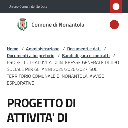
Vai al contenuto
Vai alla navigazione
Vai al footer
Unione Comuni del Sorbara
Comune di
Comune di Nonantola
Nonantola
Home
/
Amministrazione
/
Documenti e dati
/
Amministrazione
Documenti albo pretorio
/
Bandi di gara e contratti
/
Menu selezionato
PROGETTO DI ATTIVITA' DI INTERESSE GENERALE DI TIPO
Novità
SOCIALE PER GLI ANNI 2025/2026/2027, SUL
TERRITORIO COMUNALE DI NONANTOLA. AVVISO
ESPLORATIVO
Servizi
PROGETTO DI
Salta al contenuto
Vivere
Nonantola
ATTIVITA' DI