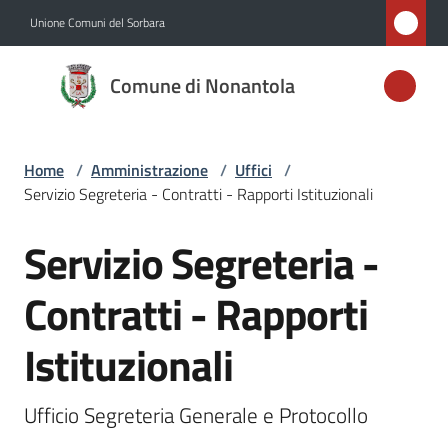
Vai al contenuto
Vai alla navigazione
Vai al footer
Unione Comuni del Sorbara
Comune di
Comune di Nonantola
Nonantola
Home
/
Amministrazione
/
Uffici
/
Amministrazione
Servizio Segreteria - Contratti - Rapporti Istituzionali
Menu selezionato
Novità
Servizio Segreteria -
Salta al contenuto
Servizi
Contratti - Rapporti
Istituzionali
Vivere
Nonantola
Ufficio Segreteria Generale e Protocollo