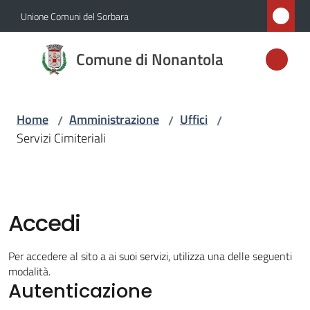
Vai al contenuto
Vai alla navigazione
Vai al footer
Unione Comuni del Sorbara
Comune di
Comune di Nonantola
Nonantola
Home
Amministrazione
Uffici
/
/
/
Amministrazione
Servizi Cimiteriali
Menu selezionato
Novità
Servizi
Accedi
Menu selezionato
Vivere
Per accedere al sito a ai suoi servizi, utilizza una delle seguenti
Nonantola
modalità.
Autenticazione