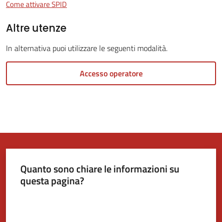
Come attivare SPID
Altre utenze
Tutti
gli
In alternativa puoi utilizzare le seguenti modalità.
argomenti...
Menu selezionato
Accesso operatore
Seguici
su
Quanto sono chiare le informazioni su
questa pagina?
Valuta da 1 a 5 stelle