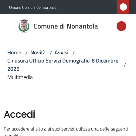
Vai al contenuto
Vai alla navigazione
Vai al footer
Unione Comuni del Sorbara
Comune di
Comune di Nonantola
Nonantola
Home
Novità
Avvisi
/
/
/
Amministrazione
Chiusura Ufficio Servizi Demografici 8 Dicembre
/
2025
Novità
Multimedia
Menu selezionato
Servizi
Vivere
Accedi
Nonantola
Per accedere al sito a ai suoi servizi, utilizza una delle seguenti
modalità.