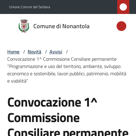
Vai al contenuto
Vai alla navigazione
Vai al footer
Unione Comuni del Sorbara
Comune di
Comune di Nonantola
Nonantola
Home
/
Novità
/
Avvisi
/
Amministrazione
Convocazione 1^ Commissione Consiliare permanente
"Programmazione e uso del territorio, ambiente, sviluppo
Novità
economico e sostenibile, lavori pubblici, patrimonio, mobilità
Menu selezionato
e viabilità"
Servizi
Convocazione 1^
Salta al contenuto
Vivere
Commissione
Nonantola
Consiliare permanente