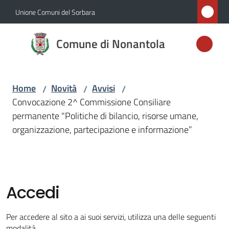
Vai al contenuto
Vai alla navigazione
Vai al footer
Unione Comuni del Sorbara
Comune di
Comune di Nonantola
Nonantola
Home
Novità
Avvisi
/
/
/
Amministrazione
Convocazione 2^ Commissione Consiliare
permanente "Politiche di bilancio, risorse umane,
Novità
organizzazione, partecipazione e informazione”
Menu selezionato
Servizi
Vivere
Accedi
Nonantola
Per accedere al sito a ai suoi servizi, utilizza una delle seguenti
modalità.