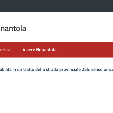
nantola
ervizi
Vivere Nonantola
nato
abilità in un tratto della strada provinciale 255: senso un