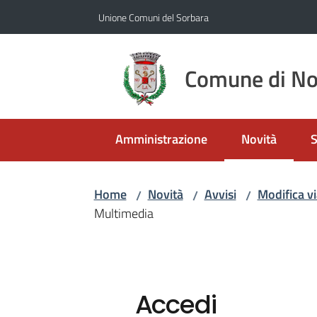
Vai al contenuto
Vai alla navigazione
Vai al footer
Unione Comuni del Sorbara
Comune di No
Amministrazione
Novità
S
Menu selezio
Home
Novità
Avvisi
Modifica vi
/
/
/
Multimedia
Accedi