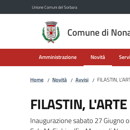
Vai al contenuto
Vai alla navigazione
Vai al footer
Unione Comuni del Sorbara
Comune di Nona
Amministrazione
Novità
Servi
Menu selezionato
Home
Novità
Avvisi
FILASTIN, L'A
/
/
/
Salta al contenuto
FILASTIN, L'ART
Inaugurazione sabato 27 Giugno or