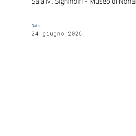
Sala M. Sighinolfi - Museo di Nonan
Data
:
24 giugno 2026