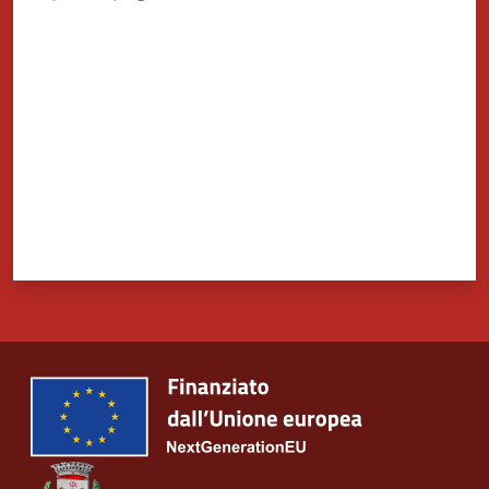
Valuta da 1 a 5 stelle
Tutti
gli
argomenti...
Seguici
su