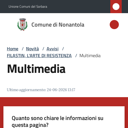
Vai al contenuto
Vai alla navigazione
Vai al footer
Unione Comuni del Sorbara
Comune di
Comune di Nonantola
Nonantola
Home
/
Novità
/
Avvisi
/
Amministrazione
FILASTIN, L'ARTE DI RESISTENZA
/
Multimedia
Multimedia
Novità
Menu selezionato
Servizi
Ultimo aggiornamento
:
24-06-2026 13:17
Vivere
Nonantola
Quanto sono chiare le informazioni su
questa pagina?