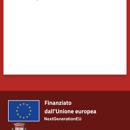
Valuta da 1 a 5 stelle
Tutti
gli
argomenti...
Seguici
su