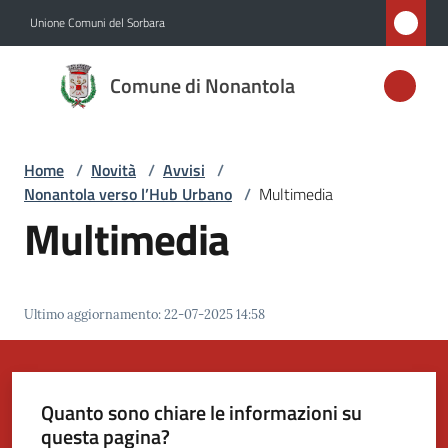
Vai al contenuto
Vai alla navigazione
Vai al footer
Unione Comuni del Sorbara
Comune di
Comune di Nonantola
Nonantola
Home
/
Novità
/
Avvisi
/
Amministrazione
Nonantola verso l’Hub Urbano
/
Multimedia
Multimedia
Novità
Menu selezionato
Servizi
Ultimo aggiornamento
:
22-07-2025 14:58
Vivere
Nonantola
Quanto sono chiare le informazioni su
questa pagina?