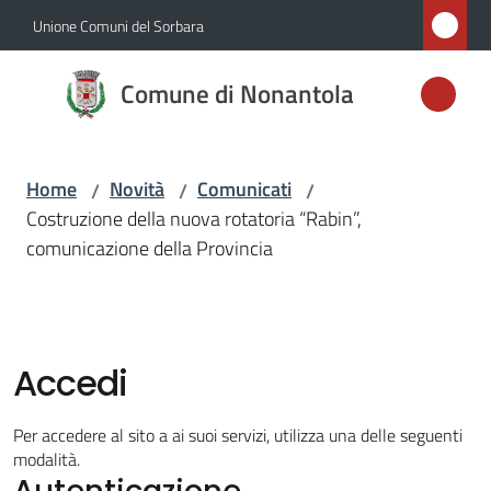
Vai al contenuto
Vai alla navigazione
Vai al footer
Unione Comuni del Sorbara
Comune di
Comune di Nonantola
Nonantola
Home
Novità
Comunicati
/
/
/
Amministrazione
Costruzione della nuova rotatoria “Rabin”,
comunicazione della Provincia
Novità
Menu selezionato
Servizi
Accedi
Vivere
Nonantola
Per accedere al sito a ai suoi servizi, utilizza una delle seguenti
modalità.
Autenticazione