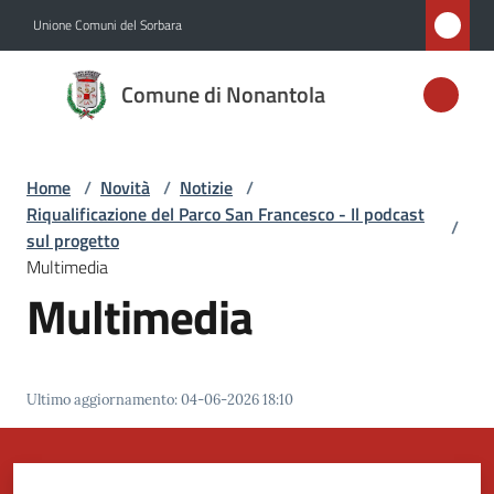
Vai al contenuto
Vai alla navigazione
Vai al footer
Unione Comuni del Sorbara
Comune di
Comune di Nonantola
Nonantola
Home
/
Novità
/
Notizie
/
Amministrazione
Riqualificazione del Parco San Francesco - Il podcast
/
sul progetto
Novità
Multimedia
Menu selezionato
Multimedia
Servizi
Vivere
Ultimo aggiornamento
:
04-06-2026 18:10
Nonantola