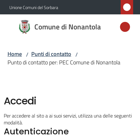
Vai al contenuto
Vai alla navigazione
Vai al footer
Unione Comuni del Sorbara
Comune di
Comune di Nonantola
Nonantola
Home
Punti di contatto
/
/
Amministrazione
Punto di contatto per: PEC Comune di Nonantola
Novità
Servizi
Accedi
Vivere
Per accedere al sito a ai suoi servizi, utilizza una delle seguenti
Nonantola
modalità.
Autenticazione