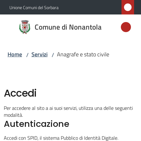
Vai al contenuto
Vai alla navigazione
Vai al footer
Unione Comuni del Sorbara
Comune di
Comune di Nonantola
Nonantola
Home
Servizi
Anagrafe e stato civile
/
/
Amministrazione
Novità
Accedi
Servizi
Menu selezionato
Per accedere al sito a ai suoi servizi, utilizza una delle seguenti
Vivere
modalità.
Nonantola
Autenticazione
Accedi con SPID, il sistema Pubblico di Identità Digitale.