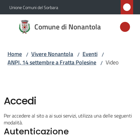
Vai al contenuto
Vai alla navigazione
Vai al footer
Unione Comuni del Sorbara
Comune di
Comune di Nonantola
Nonantola
Home
Vivere Nonantola
Eventi
/
/
/
Amministrazione
ANPI, 14 settembre a Fratta Polesine
Video
/
Novità
Servizi
Accedi
Vivere
Per accedere al sito a ai suoi servizi, utilizza una delle seguenti
Nonantola
modalità.
Menu selezionato
Autenticazione