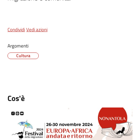
Tutti
gli
Condividi
Vedi azioni
argomenti...
Argomenti
Cultura
Seguici
su
Cos'è