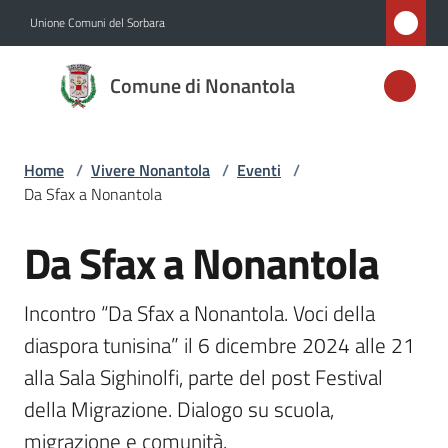
Vai al contenuto
Vai alla navigazione
Vai al footer
Unione Comuni del Sorbara
Comune di
Comune di Nonantola
Nonantola
Home
/
Vivere Nonantola
/
Eventi
/
Amministrazione
Da Sfax a Nonantola
Novità
Da Sfax a Nonantola
Salta al contenuto
Servizi
Incontro “Da Sfax a Nonantola. Voci della 
diaspora tunisina” il 6 dicembre 2024 alle 21 
Vivere
Nonantola
alla Sala Sighinolfi, parte del post Festival 
Menu selezionato
della Migrazione. Dialogo su scuola, 
migrazione e comunità.