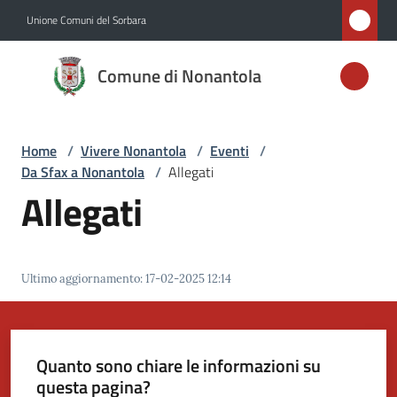
Vai al contenuto
Vai alla navigazione
Vai al footer
Unione Comuni del Sorbara
Comune di
Comune di Nonantola
Nonantola
Home
/
Vivere Nonantola
/
Eventi
/
Amministrazione
Da Sfax a Nonantola
/
Allegati
Allegati
Novità
Servizi
Ultimo aggiornamento
:
17-02-2025 12:14
Vivere
Nonantola
Menu selezionato
Quanto sono chiare le informazioni su
questa pagina?