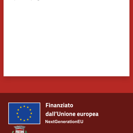
Valuta da 1 a 5 stelle
Tutti
gli
argomenti...
Seguici
su