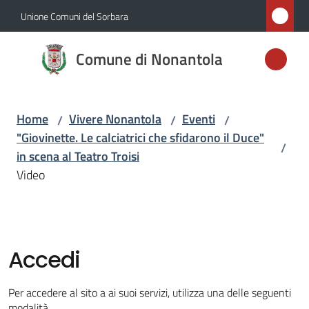
Vai al contenuto
Vai alla navigazione
Vai al footer
Unione Comuni del Sorbara
Comune di
Comune di Nonantola
Nonantola
Home
Vivere Nonantola
Eventi
/
/
/
Amministrazione
"Giovinette. Le calciatrici che sfidarono il Duce"
/
in scena al Teatro Troisi
Novità
Video
Servizi
Vivere
Accedi
Nonantola
Menu selezionato
Per accedere al sito a ai suoi servizi, utilizza una delle seguenti
modalità.