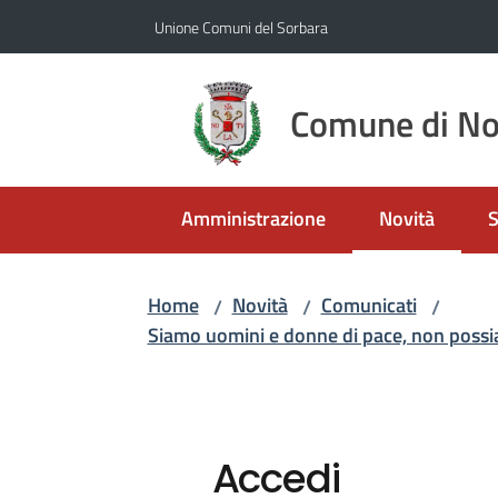
Vai al contenuto
Vai alla navigazione
Vai al footer
Unione Comuni del Sorbara
Comune di No
Amministrazione
Novità
S
Menu selezio
Home
Novità
Comunicati
/
/
/
Siamo uomini e donne di pace, non possia
Accedi