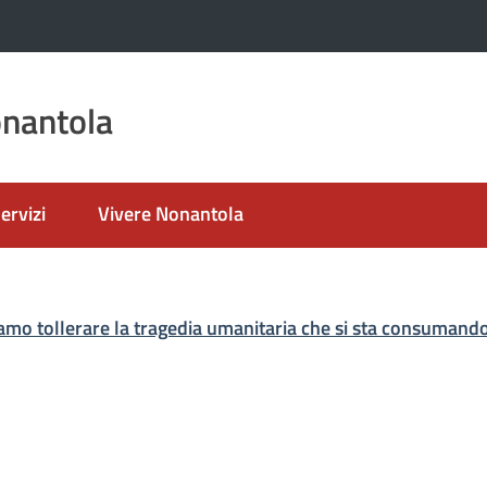
nantola
ervizi
Vivere Nonantola
nato
mo tollerare la tragedia umanitaria che si sta consumand